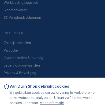
Werkkleding Logistiek
Bloemenveiling
S3 Veiligheidsschoenen
INFORMATIE
Zakelijk bestellen
Particulier
Over bestellen & levering
Leveringsvoorwaarden
Privacy & Beveiliging
Herroepen of retourneren
Van Duijn Shop
gebruikt cookies
Over ons
Wij gebruiken cookies om uw ervaring te verbeteren en
Contact
onze website te analyseren. U kunt zelf kiezen welke
cookies u toestaat.
Meer informatie