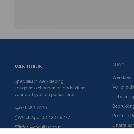
SHOP
VAN DUIJN
Werkkledi
Specialist in werkkleding,
Veilighei
veiligheidsschoenen en bedrukking
voor bedrijven en particulieren.
Onbeveili
Bedrukkin
071 888 7400
Portfolio 
WhatsApp: 06 4267 6277
Offerte aa
info@vanduijnshop.nl