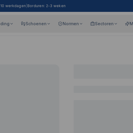
8-10 werkdagen
|
Borduren: 2-3 weken
eding
Schoenen
Normen
Sectoren
M