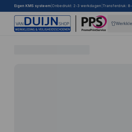
Eigen KMS systeem
|
Onbedrukt: 2-3 werkdagen
|
Transferdruk: 
Werkkl