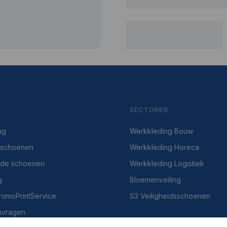
SECTOREN
ng
Werkkleding Bouw
dsschoenen
Werkkleding Horeca
gde schoenen
Werkkleding Logistiek
g
Bloemenveiling
PromoPrintService
S3 Veiligheidsschoenen
nvragen