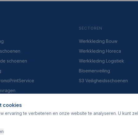
SECTOREN
ng
Werkkleding Bouw
dsschoenen
Werkkleding Horeca
gde schoenen
Werkkleding Logistiek
g
Bloemenveiling
PromoPrintService
S3 Veiligheidsschoenen
nvragen
t cookies
w ervaring te verbeteren en onze website te analyseren. U kunt ze
en