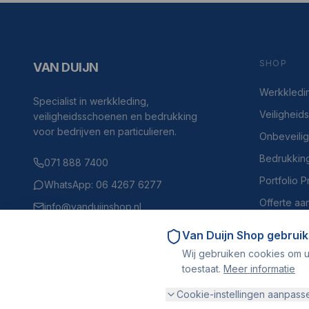
SHOP
VAN DUIJN
Werkkledi
Specialist in werkkleding,
Veilighei
veiligheidsschoenen en bedrukking
voor bedrijven en particulieren.
Onbeveili
Bedrukkin
071 888 7400
Portfolio 
WhatsApp: 06 4267 6277
Offerte aa
info@vanduijnshop.nl
Haven 4, 2225BH Katwijk aan Zee
Van Duijn Shop
gebruik
Wij gebruiken cookies om u
toestaat.
Meer informatie
Cookie-instellingen aanpass