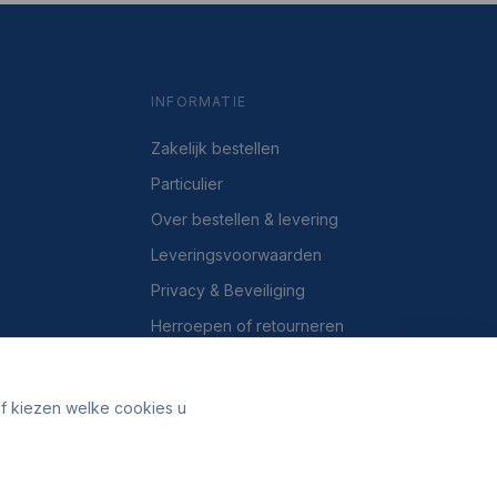
INFORMATIE
Zakelijk bestellen
Particulier
Over bestellen & levering
Leveringsvoorwaarden
Privacy & Beveiliging
Herroepen of retourneren
Over ons
Contact
lf kiezen welke cookies u