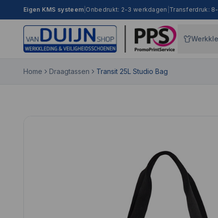
Eigen KMS systeem
|
Onbedrukt: 2-3 werkdagen
|
Transferdruk: 
Werkkl
Home
Draagtassen
Transit 25L Studio Bag