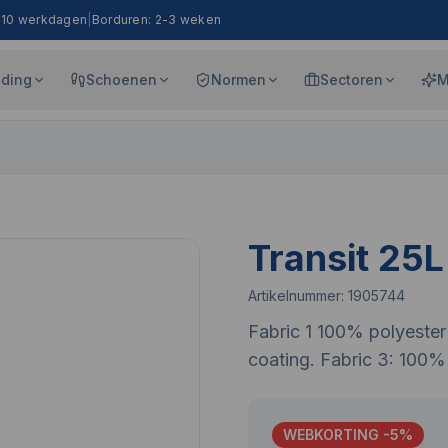
8-10 werkdagen
|
Borduren: 2-3 weken
eding
Schoenen
Normen
Sectoren
M
Transit 25L
Artikelnummer:
1905744
Fabric 1 100% polyeste
coating. Fabric 3: 100%
WEBKORTING -
5
%