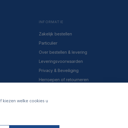
INFORMATIE
Zakelijk bestellen
Particulier
Over bestellen & levering
Leveringsvoorwaarden
Privacy & Beveiliging
Herroepen of retourneren
Over ons
Contact
lf kiezen welke cookies u