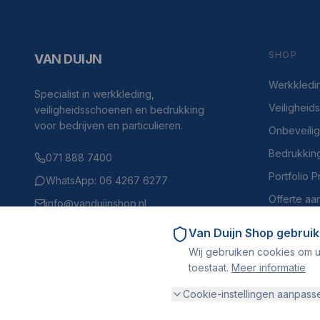
SHOP
VAN DUIJN
Werkkledi
Specialist in werkkleding,
Veilighei
veiligheidsschoenen en bedrukking
voor bedrijven en particulieren.
Onbeveili
Bedrukkin
071 888 7400
Portfolio 
WhatsApp: 06 4267 6277
Offerte aa
info@vanduijnshop.nl
Haven 4, 2225BH Katwijk aan Zee
Van Duijn Shop
gebruik
Wij gebruiken cookies om u
toestaat.
Meer informatie
Cookie-instellingen aanpass