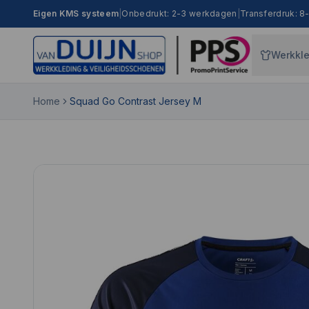
Eigen KMS systeem
|
Onbedrukt: 2-3 werkdagen
|
Transferdruk: 
Werkkl
Home
Squad Go Contrast Jersey M