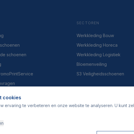
SECTOREN
ng
Werkkleding Bouw
dsschoenen
Werkkleding Horeca
gde schoenen
Werkkleding Logistiek
g
Bloemenveiling
PromoPrintService
S3 Veiligheidsschoenen
nvragen
t cookies
w ervaring te verbeteren en onze website te analyseren. U kunt ze
en