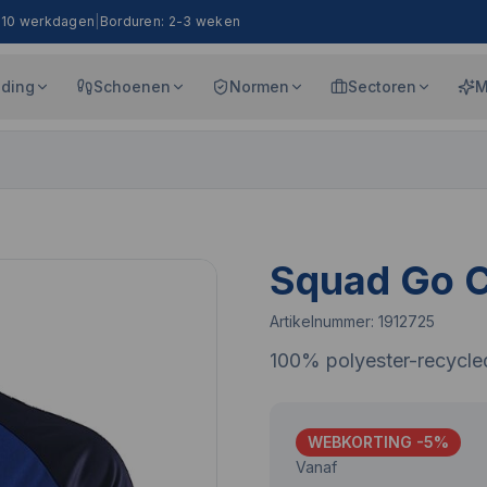
8-10 werkdagen
|
Borduren: 2-3 weken
eding
Schoenen
Normen
Sectoren
M
Squad Go C
Artikelnummer:
1912725
100% polyester-recycle
WEBKORTING -
5
%
Vanaf