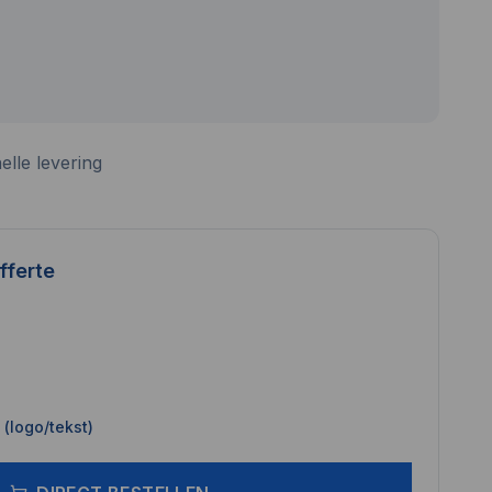
elle levering
fferte
(logo/tekst)