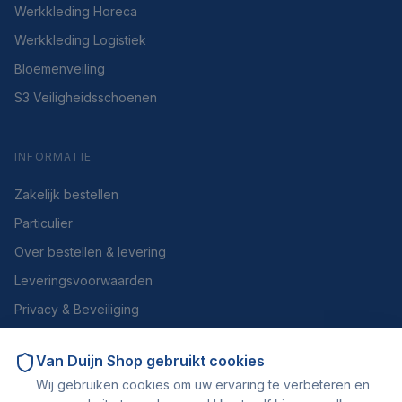
Werkkleding Horeca
Werkkleding Logistiek
Bloemenveiling
S3 Veiligheidsschoenen
INFORMATIE
Zakelijk bestellen
Particulier
Over bestellen & levering
Leveringsvoorwaarden
Privacy & Beveiliging
Herroepen of retourneren
Van Duijn Shop
gebruikt cookies
Over ons
Wij gebruiken cookies om uw ervaring te verbeteren en
Contact