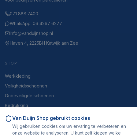
071 888 7400
WhatsApp: 06 4267 6277
info@vanduijnshop.nl
Haven 4, 2225BH Katwijk aan Zee
SHOP
Werkkleding
Veiligheidsschoenen
Onbeveiligde schoenen
Bedrukking
Portfolio PromoPrintService
Van Duijn Shop
gebruikt cookies
Offerte aanvragen
Wij gebruiken cookies om uw ervaring te verbeteren en
onze website te analyseren. U kunt zelf kiezen welke