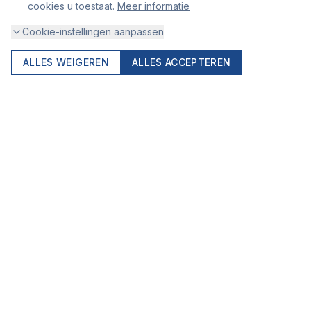
cookies u toestaat.
Meer informatie
SECTOREN
Cookie-instellingen aanpassen
Werkkleding Bouw
ALLES WEIGEREN
ALLES ACCEPTEREN
Pro Control 9" Boxer W
Werkkleding Horeca
BESTELLEN
Vanaf € 19,97
Werkkleding Logistiek
Bloemenveiling
S3 Veiligheidsschoenen
INFORMATIE
Zakelijk bestellen
Particulier
Over bestellen & levering
Leveringsvoorwaarden
Privacy & Beveiliging