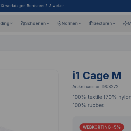
8-10 werkdagen
|
Borduren: 2-3 weken
eding
Schoenen
Normen
Sectoren
M
i1 Cage M
Artikelnummer:
1908272
100% textile (70% nylo
100% rubber.
WEBKORTING -
5
%