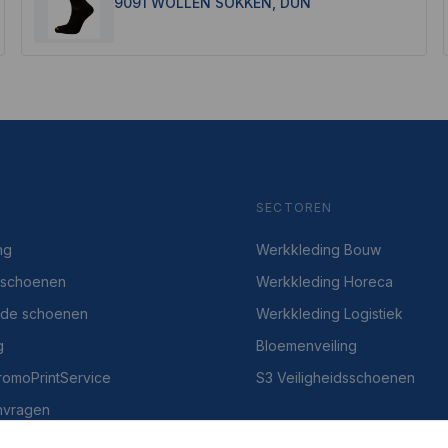
9091 WOLLEN SOKKEN, DUN
SECTOREN
ng
Werkkleding Bouw
dsschoenen
Werkkleding Horeca
gde schoenen
Werkkleding Logistiek
g
Bloemenveiling
PromoPrintService
S3 Veiligheidsschoenen
nvragen