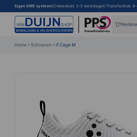
Eigen KMS systeem
|
Onbedrukt: 2-3 werkdagen
|
Transferdruk: 
Werkkl
Home
Schoenen
i1 Cage M