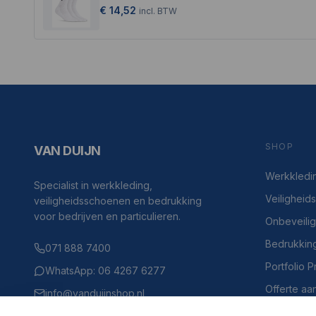
€ 14,52
incl.
BTW
SHOP
VAN DUIJN
Werkkledi
Specialist in werkkleding,
Veilighei
veiligheidsschoenen en bedrukking
voor bedrijven en particulieren.
Onbeveili
Bedrukkin
071 888 7400
Portfolio 
WhatsApp: 06 4267 6277
Offerte aa
info@vanduijnshop.nl
Haven 4, 2225BH Katwijk aan Zee