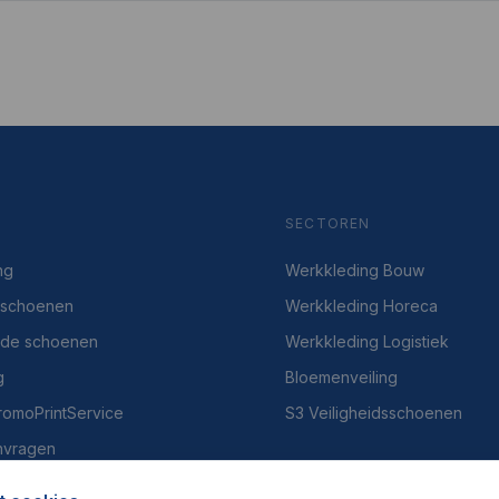
SECTOREN
ng
Werkkleding Bouw
dsschoenen
Werkkleding Horeca
gde schoenen
Werkkleding Logistiek
g
Bloemenveiling
PromoPrintService
S3 Veiligheidsschoenen
nvragen