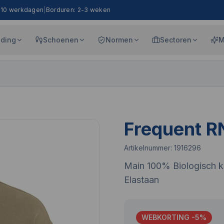
8-10 werkdagen
|
Borduren: 2-3 weken
eding
Schoenen
Normen
Sectoren
M
Frequent R
Artikelnummer:
1916296
Main 100% Biologisch k
Elastaan
WEBKORTING -
5
%