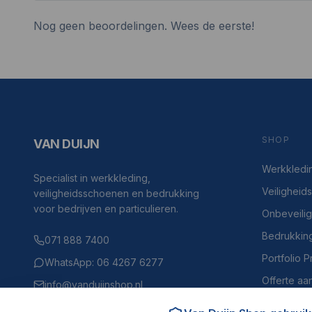
Nog geen beoordelingen. Wees de eerste!
SHOP
VAN DUIJN
Werkkledi
Specialist in werkkleding,
Veilighei
veiligheidsschoenen en bedrukking
voor bedrijven en particulieren.
Onbeveili
Bedrukkin
071 888 7400
Portfolio 
WhatsApp: 06 4267 6277
Offerte aa
info@vanduijnshop.nl
Haven 4, 2225BH Katwijk aan Zee