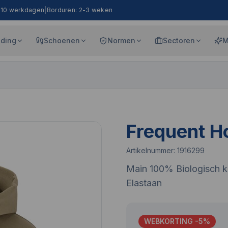
8-10 werkdagen
|
Borduren: 2-3 weken
eding
Schoenen
Normen
Sectoren
M
Frequent H
Artikelnummer:
1916299
Main 100% Biologisch k
Elastaan
WEBKORTING -
5
%