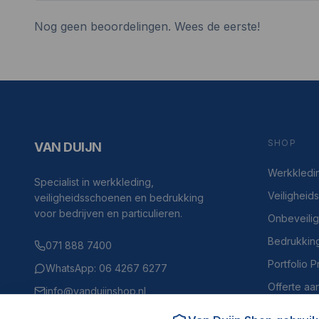
Nog geen beoordelingen. Wees de eerste!
SHOP
VAN DUIJN
Werkkledi
Specialist in werkkleding,
Veilighei
veiligheidsschoenen en bedrukking
voor bedrijven en particulieren.
Onbeveili
Bedrukkin
071 888 7400
Portfolio 
WhatsApp: 06 4267 6277
Offerte aa
info@vanduijnshop.nl
Haven 4, 2225BH Katwijk aan Zee