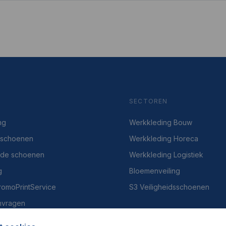
SECTOREN
ng
Werkkleding Bouw
dsschoenen
Werkkleding Horeca
gde schoenen
Werkkleding Logistiek
g
Bloemenveiling
PromoPrintService
S3 Veiligheidsschoenen
nvragen