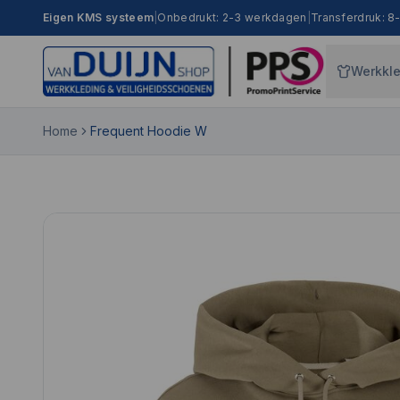
Eigen KMS systeem
|
Onbedrukt: 2-3 werkdagen
|
Transferdruk: 
Werkkl
Home
Frequent Hoodie W