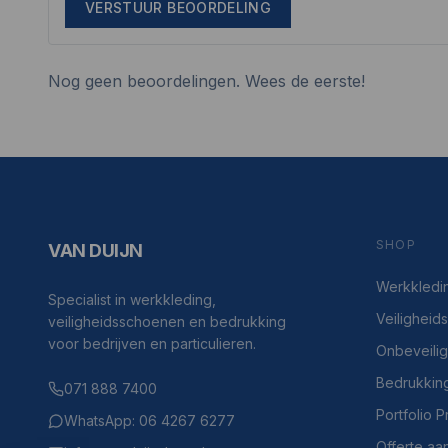
VERSTUUR BEOORDELING
Nog geen beoordelingen. Wees de eerste!
SHOP
VAN DUIJN
Werkkledi
Specialist in werkkleding,
Veilighei
veiligheidsschoenen en bedrukking
voor bedrijven en particulieren.
Onbeveili
Bedrukkin
071 888 7400
Portfolio 
WhatsApp: 06 4267 6277
Offerte aa