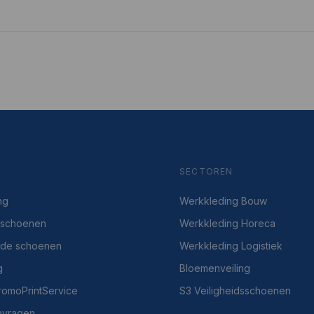
SECTOREN
ng
Werkkleding Bouw
dsschoenen
Werkkleding Horeca
gde schoenen
Werkkleding Logistiek
g
Bloemenveiling
PromoPrintService
S3 Veiligheidsschoenen
nvragen