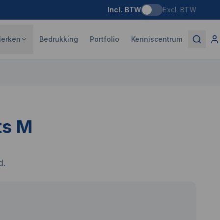
Incl. BTW
Excl. BTW
erken
Bedrukking
Portfolio
Kenniscentrum
ts M
d.