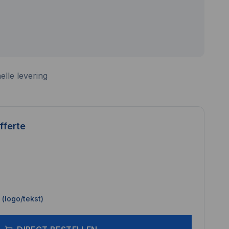
elle levering
fferte
(logo/tekst)