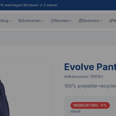
8-10 werkdagen
|
Borduren: 2-3 weken
eding
Schoenen
Normen
Sectoren
M
Evolve Pan
Artikelnummer:
1910163
100% polyester-recycle
WEBKORTING -
5
%
Vanaf