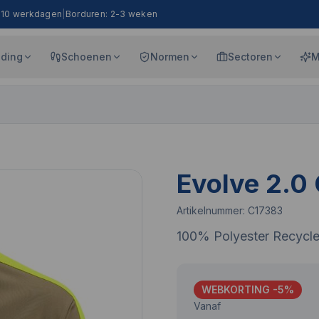
8-10 werkdagen
|
Borduren: 2-3 weken
eding
Schoenen
Normen
Sectoren
M
Evolve 2.0 
Artikelnummer:
C17383
100% Polyester Recycl
WEBKORTING -
5
%
Vanaf