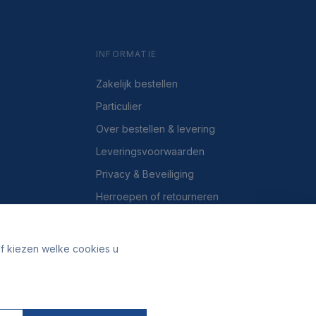
INFORMATIE
Zakelijk bestellen
Particulier
Over bestellen & levering
Leveringsvoorwaarden
Privacy & Beveiliging
Herroepen of retourneren
Over ons
Contact
lf kiezen welke cookies u