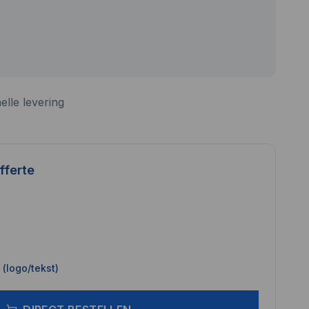
elle levering
fferte
(logo/tekst)