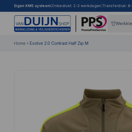
Eigen KMS systeem
|
Onbedrukt: 2-3 werkdagen
|
Transferdruk: 
Werkkl
Home
Evolve 2.0 Contrast Half Zip M