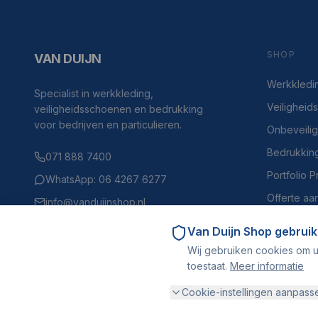
SHOP
VAN DUIJN
Werkkledi
Specialist in werkkleding,
Veilighei
veiligheidsschoenen en bedrukking
voor bedrijven en particulieren.
Onbeveili
Bedrukkin
071 888 7400
Portfolio 
WhatsApp: 06 4267 6277
Offerte aa
info@vanduijnshop.nl
Haven 4, 2225BH Katwijk aan Zee
Van Duijn Shop
gebruik
Wij gebruiken cookies om u
toestaat.
Meer informatie
Cookie-instellingen aanpass