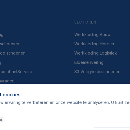
SECTOREN
ng
Werkkleding Bouw
dsschoenen
Werkkleding Horeca
gde schoenen
Werkkleding Logistiek
g
Bloemenveiling
PromoPrintService
S3 Veiligheidsschoenen
nvragen
t cookies
w ervaring te verbeteren en onze website te analyseren. U kunt ze
en