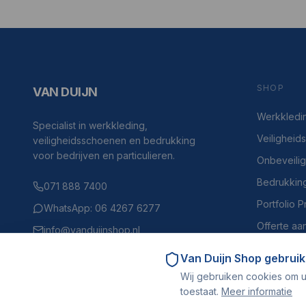
SHOP
VAN DUIJN
Werkkledi
Specialist in werkkleding,
Veilighei
veiligheidsschoenen en bedrukking
voor bedrijven en particulieren.
Onbeveili
Bedrukkin
071 888 7400
Portfolio 
WhatsApp: 06 4267 6277
Offerte aa
info@vanduijnshop.nl
Haven 4, 2225BH Katwijk aan Zee
Van Duijn Shop
gebruik
Wij gebruiken cookies om u
toestaat.
Meer informatie