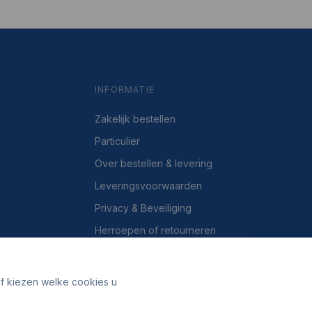
INFORMATIE
Zakelijk bestellen
Particulier
Over bestellen & levering
Leveringsvoorwaarden
Privacy & Beveiliging
Herroepen of retourneren
Over ons
Contact
lf kiezen welke cookies u