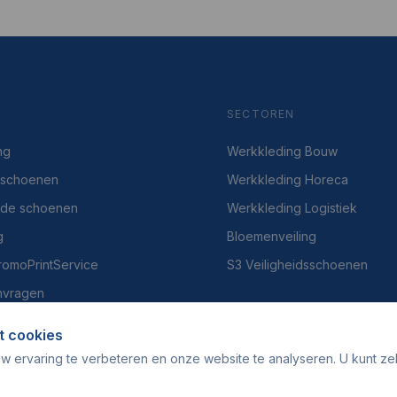
SECTOREN
ng
Werkkleding Bouw
dsschoenen
Werkkleding Horeca
gde schoenen
Werkkleding Logistiek
g
Bloemenveiling
PromoPrintService
S3 Veiligheidsschoenen
nvragen
t cookies
w ervaring te verbeteren en onze website te analyseren. U kunt ze