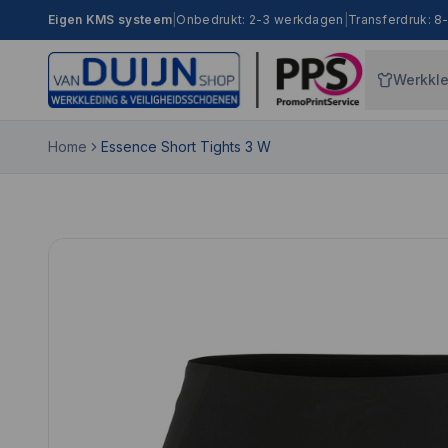
Eigen KMS systeem
|
Onbedrukt: 2-3 werkdagen
|
Transferdruk: 
Werkkl
Home
Essence Short Tights 3 W