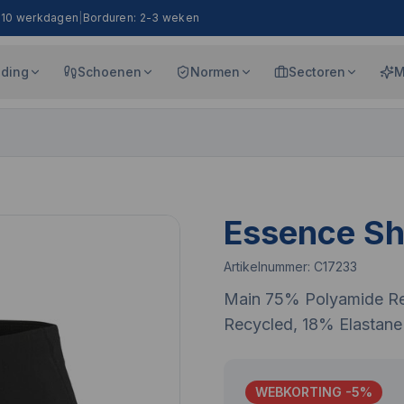
8-10 werkdagen
|
Borduren: 2-3 weken
eding
Schoenen
Normen
Sectoren
M
Essence Sh
Artikelnummer:
C17233
Main 75% Polyamide Re
Recycled, 18% Elastane
WEBKORTING -
5
%