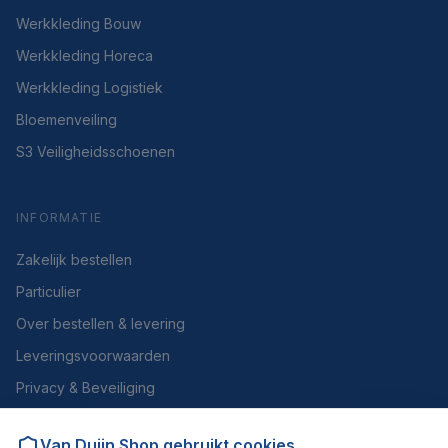
Werkkleding Bouw
Werkkleding Horeca
Werkkleding Logistiek
Bloemenveiling
S3 Veiligheidsschoenen
INFORMATIE
Zakelijk bestellen
Particulier
Over bestellen & levering
Leveringsvoorwaarden
Privacy & Beveiliging
Herroepen of retourneren
Van Duijn Shop
gebruikt cookies