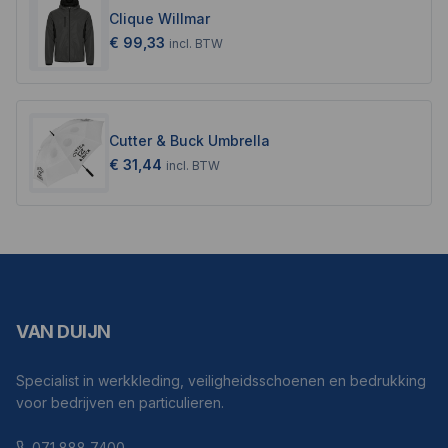
Clique Willmar
€ 99,33
incl.
BTW
Cutter & Buck Umbrella
€ 31,44
incl.
BTW
VAN DUIJN
Specialist in werkkleding, veiligheidsschoenen en bedrukking
voor bedrijven en particulieren.
071 888 7400