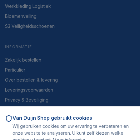
Werkkleding Logistiek
Bloemenveiling
S3 Veiligheidsschoenen
INFORMATIE
Zakelijk bestellen
Particulier
Over bestellen & levering
Leveringsvoorwaarden
Privacy & Beveiliging
Herroepen of retourneren
Van Duijn Shop
gebruikt cookies
Over ons
Wij gebruiken cookies om uw ervaring te verbeteren en
Contact
onze website te analyseren. U kunt zelf kiezen welke
cookies u toestaat.
Meer informatie