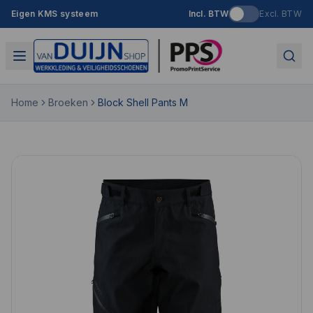
Eigen KMS systeem
Incl. BTW
Excl. BTW
Home
Broeken
Block Shell Pants M