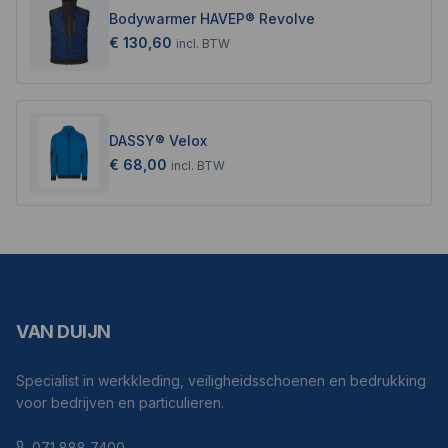
Bodywarmer HAVEP® Revolve
€ 130,60
incl.
BTW
DASSY® Velox
€ 68,00
incl.
BTW
VAN DUIJN
Specialist in werkkleding, veiligheidsschoenen en bedrukking
voor bedrijven en particulieren.
071 888 7400