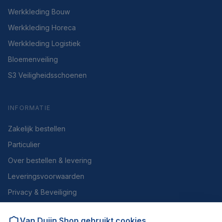
Werkkleding Bouw
Werkkleding Horeca
Werkkleding Logistiek
Bloemenveiling
S3 Veiligheidsschoenen
INFORMATIE
Zakelijk bestellen
Particulier
Over bestellen & levering
Leveringsvoorwaarden
Privacy & Beveiliging
Herroepen of retourneren
Van Duijn Shop
gebruikt cookies