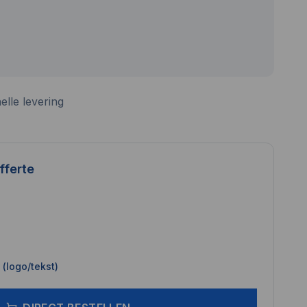
elle levering
fferte
(logo/tekst)