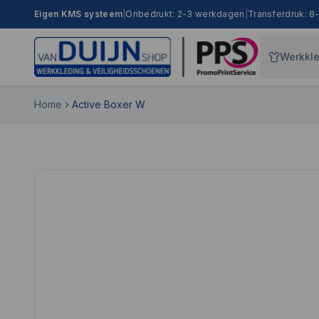
Eigen KMS systeem
|
Onbedrukt: 2-3 werkdagen
|
Transferdruk: 
Werkkl
Home
Active Boxer W