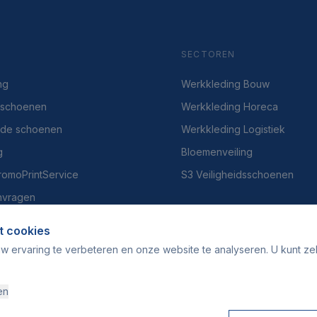
SECTOREN
ng
Werkkleding Bouw
dsschoenen
Werkkleding Horeca
gde schoenen
Werkkleding Logistiek
g
Bloemenveiling
PromoPrintService
S3 Veiligheidsschoenen
nvragen
t cookies
w ervaring te verbeteren en onze website te analyseren. U kunt ze
en