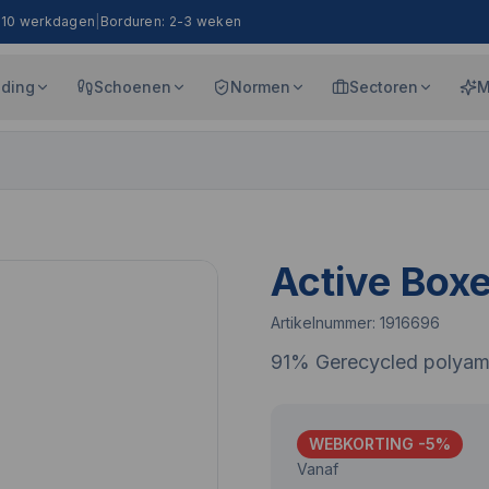
8-10 werkdagen
|
Borduren: 2-3 weken
eding
Schoenen
Normen
Sectoren
M
Active Box
Artikelnummer:
1916696
91% Gerecycled polyam
WEBKORTING -
5
%
Vanaf