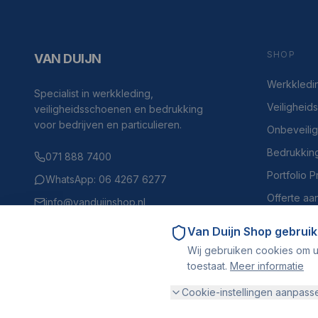
SHOP
VAN DUIJN
Werkkledi
Specialist in werkkleding,
Veilighei
veiligheidsschoenen en bedrukking
voor bedrijven en particulieren.
Onbeveili
Bedrukkin
071 888 7400
Portfolio 
WhatsApp: 06 4267 6277
Offerte aa
info@vanduijnshop.nl
Haven 4, 2225BH Katwijk aan Zee
Van Duijn Shop
gebruik
Wij gebruiken cookies om u
toestaat.
Meer informatie
Cookie-instellingen aanpass