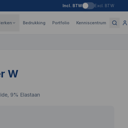
Incl. BTW
Excl. BTW
erken
Bedrukking
Portfolio
Kenniscentrum
er W
ide, 9% Elastaan