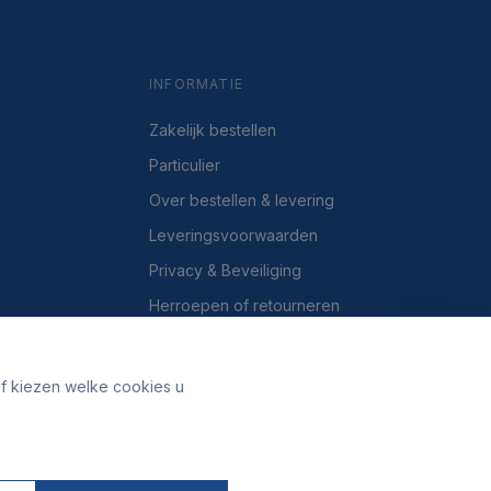
INFORMATIE
Zakelijk bestellen
Particulier
Over bestellen & levering
Leveringsvoorwaarden
Privacy & Beveiliging
Herroepen of retourneren
Over ons
Contact
lf kiezen welke cookies u