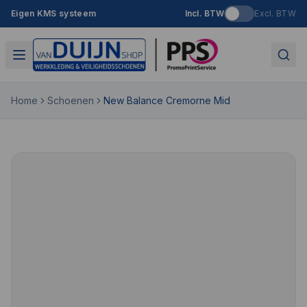
Eigen KMS systeem
Incl. BTW
Excl. BTW
Home
Schoenen
New Balance Cremorne Mid