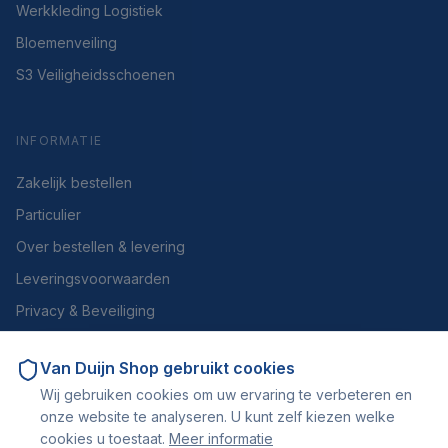
Werkkleding Logistiek
Bloemenveiling
S3 Veiligheidsschoenen
INFORMATIE
Zakelijk bestellen
Particulier
Over bestellen & levering
Leveringsvoorwaarden
Privacy & Beveiliging
Herroepen of retourneren
Van Duijn Shop
gebruikt cookies
Over ons
Wij gebruiken cookies om uw ervaring te verbeteren en
Contact
onze website te analyseren. U kunt zelf kiezen welke
cookies u toestaat.
Meer informatie