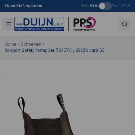
Eigen KMS systeem
Incl. BTW
Excl. BTW
Home
Schoenen
Grisport Safety Instapper 72457C / 33256 var8 S3