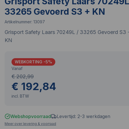
Grisport Safety Laars 70249L
33265 Gevoerd S3 + KN
Artikelnummer:
13097
Grisport Safety Laars 70249L / 33265 Gevoerd S3 
KN
WEBKORTING -
5
%
Vanaf
€ 202,99
€ 192,84
incl. BTW
Webshopvoorraad
Levertijd: 2-3 werkdagen
Meer over levering & voorraad