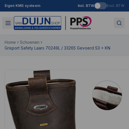
Eigen KMS systeem
Incl. BTW
Excl. BTW
Home
Schoenen
Grisport Safety Laars 70249L / 33265 Gevoerd S3 + KN