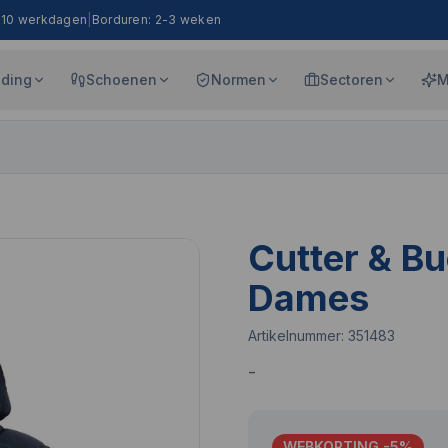
8-10 werkdagen
|
Borduren: 2-3 weken
eding
Schoenen
Normen
Sectoren
M
Cutter & B
Dames
Artikelnummer:
351483
-
WEBKORTING -
5
%