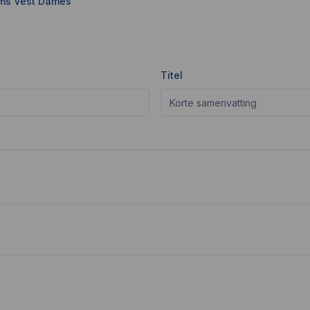
ams Vest Dames
Titel