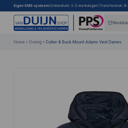
Eigen KMS systeem
|
Onbedrukt: 2-3 werkdagen
|
Transferdruk: 
Werkkl
Home
Overig
Cutter & Buck Mount Adams Vest Dames