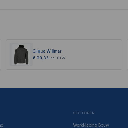
Clique Willmar
€ 99,33
incl.
BTW
SECTOREN
ng
Werkkleding Bouw