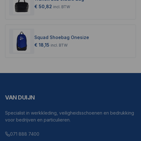
€ 50,82
incl.
BTW
Squad Shoebag Onesize
€ 18,15
incl.
BTW
VAN DUIJN
Specialist in werkkleding, veiligheidsschoenen en bedrukking
voor bedrijven en particulieren.
071 888 7400