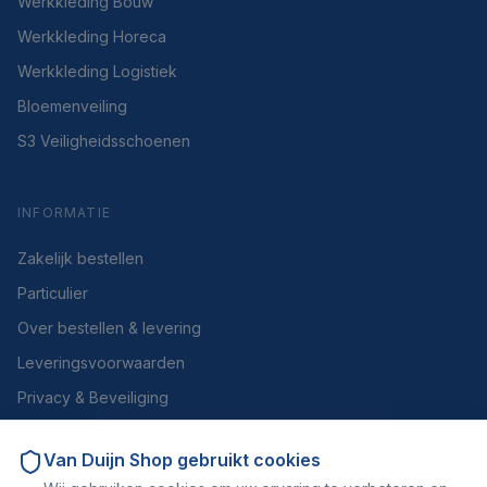
Werkkleding Bouw
Werkkleding Horeca
Werkkleding Logistiek
Bloemenveiling
S3 Veiligheidsschoenen
INFORMATIE
Zakelijk bestellen
Particulier
Over bestellen & levering
Leveringsvoorwaarden
Privacy & Beveiliging
Herroepen of retourneren
Van Duijn Shop
gebruikt cookies
Over ons