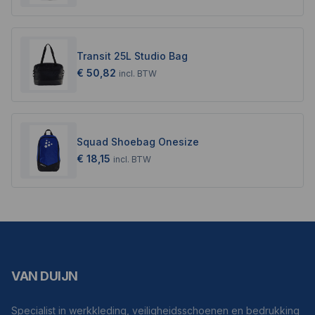
Transit 25L Studio Bag
€ 50,82
incl.
BTW
Squad Shoebag Onesize
€ 18,15
incl.
BTW
VAN DUIJN
Specialist in werkkleding, veiligheidsschoenen en bedrukking