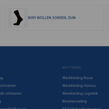
9091 WOLLEN SOKKEN, DUN
SECTOREN
ng
Werkkleding Bouw
dsschoenen
Werkkleding Horeca
gde schoenen
Werkkleding Logistiek
g
Bloemenveiling
PromoPrintService
S3 Veiligheidsschoenen