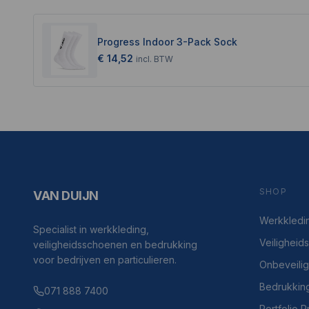
Progress Indoor 3-Pack Sock
€ 14,52
incl.
BTW
SHOP
VAN DUIJN
Werkkledi
Specialist in werkkleding,
Veilighei
veiligheidsschoenen en bedrukking
voor bedrijven en particulieren.
Onbeveili
Bedrukkin
071 888 7400
Portfolio 