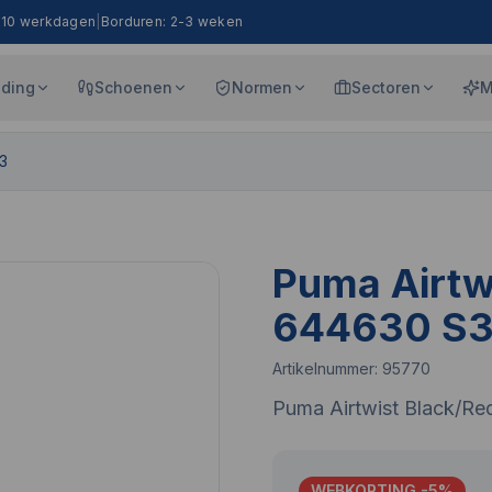
8-10 werkdagen
|
Borduren: 2-3 weken
eding
Schoenen
Normen
Sectoren
M
3
Puma Airtw
644630 S
Artikelnummer:
95770
Puma Airtwist Black/R
WEBKORTING -
5
%