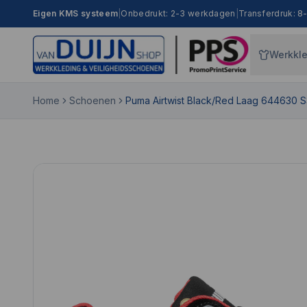
Eigen KMS systeem
|
Onbedrukt: 2-3 werkdagen
|
Transferdruk: 
Werkkl
Home
Schoenen
Puma Airtwist Black/Red Laag 644630 S