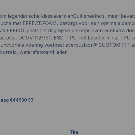
m legendarische klassiekers enCult sneakers, maar bevatte
structie met EFFECT.FOAM, dezorgt voor een optimale dem
AN EFFECT geeft het dagelijkse beroepsleven eenExtra dos
tie plus: DGUV 112-191, ESD, TPU hiel bescherming, TPU oo
e functionele voering voetbed: evercushion® CUSTOM FIT
ekorreld, waterafstotend leder
 Laag 644630 S3
Titel