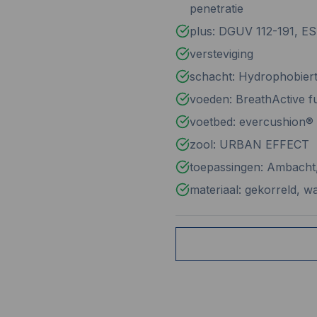
penetratie
plus: DGUV 112-191, E
versteviging
schacht: Hydrophobiert
voeden: BreathActive f
voetbed: evercushion
zool: URBAN EFFECT
toepassingen: Ambacht, 
materiaal: gekorreld, w