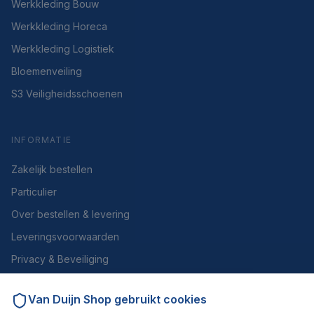
Werkkleding Bouw
Werkkleding Horeca
Werkkleding Logistiek
Bloemenveiling
S3 Veiligheidsschoenen
INFORMATIE
Zakelijk bestellen
Particulier
Over bestellen & levering
Leveringsvoorwaarden
Privacy & Beveiliging
Herroepen of retourneren
Van Duijn Shop
gebruikt cookies
Over ons