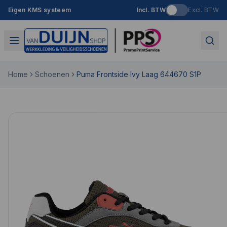
Eigen KMS systeem
Incl. BTW
Excl. BTW
Home
Schoenen
Puma Frontside Ivy Laag 644670 S1P