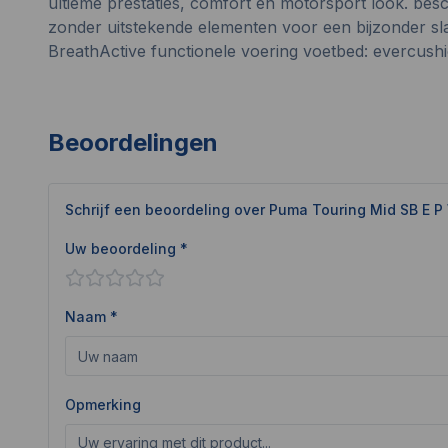
ultieme prestaties, comfort en motorsport look. besche
zonder uitstekende elementen voor een bijzonder sla
BreathActive functionele voering voetbed: evercushi
Beoordelingen
Schrijf een beoordeling over
Puma Touring Mid SB E 
Uw beoordeling *
Naam *
Opmerking