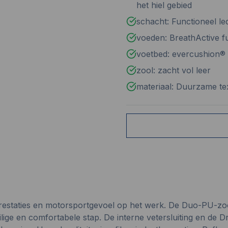
het hiel gebied
schacht: Functioneel le
voeden: BreathActive f
voetbed: evercushion® 
zool: zacht vol leer
materiaal: Duurzame te
staties en motorsportgevoel op het werk. De Duo-PU-zoo
lige en comfortabele stap. De interne vetersluiting en de 