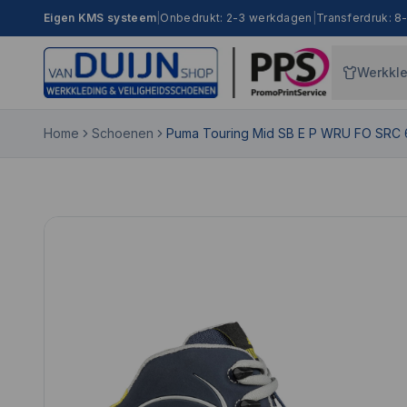
Eigen KMS systeem
|
Onbedrukt: 2-3 werkdagen
|
Transferdruk: 
Werkkl
Home
Schoenen
Puma Touring Mid SB E P WRU FO SRC