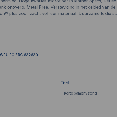
rming: Hoge kwaliteit microfiber in leather optics, Reflex m
nk ontwerp, Metal Free, Versteviging in het gebied van de
on® plus zool: zacht vol leer materiaal: Duurzame textiel
P WRU FO SRC 632630
Titel