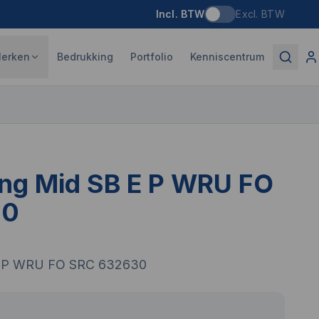
Incl. BTW
Excl. BTW
erken
Bedrukking
Portfolio
Kenniscentrum
ng Mid SB E P WRU FO
30
E P WRU FO SRC 632630