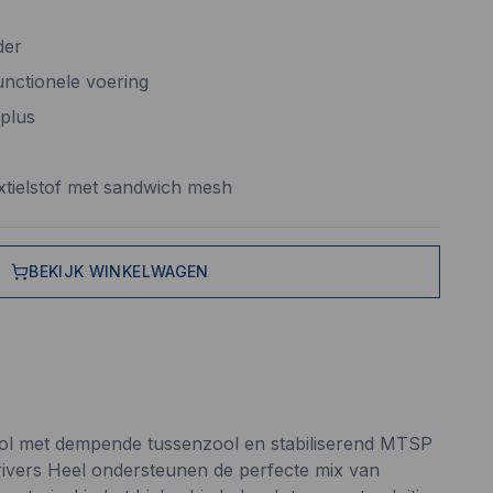
der
unctionele voering
plus
xtielstof met sandwich mesh
BEKIJK WINKELWAGEN
l met dempende tussenzool en stabiliserend MTSP
Drivers Heel ondersteunen de perfecte mix van