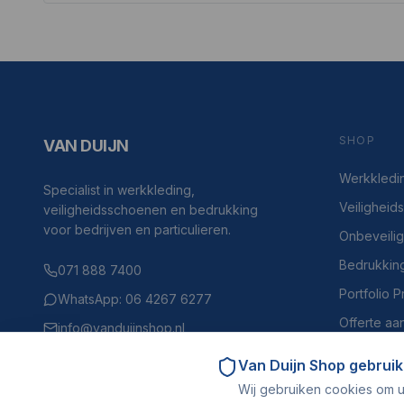
SHOP
VAN DUIJN
Werkkledi
Specialist in werkkleding,
Veilighei
veiligheidsschoenen en bedrukking
voor bedrijven en particulieren.
Onbeveili
Bedrukkin
071 888 7400
Portfolio 
WhatsApp: 06 4267 6277
Offerte aa
info@vanduijnshop.nl
Haven 4, 2225BH Katwijk aan Zee
Van Duijn Shop
gebruik
Wij gebruiken cookies om u