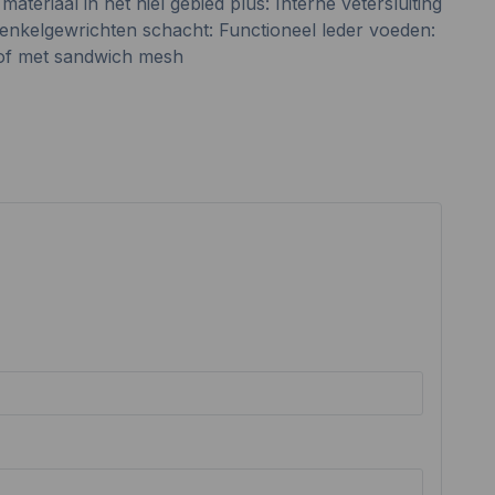
ateriaal in het hiel gebied plus: Interne vetersluiting
 enkelgewrichten schacht: Functioneel leder voeden:
stof met sandwich mesh