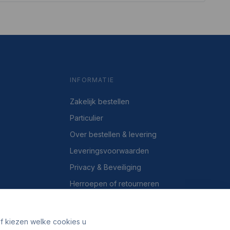
INFORMATIE
Zakelijk bestellen
Particulier
Over bestellen & levering
Leveringsvoorwaarden
Privacy & Beveiliging
Herroepen of retourneren
Over ons
Contact
lf kiezen welke cookies u