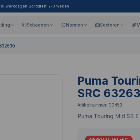
8-10 werkdagen
|
Borduren: 2-3 weken
eding
Schoenen
Normen
Sectoren
M
 632630
Puma Touri
SRC 6326
Artikelnummer:
90453
Puma Touring Mid SB 
WEBKORTING -
5
%