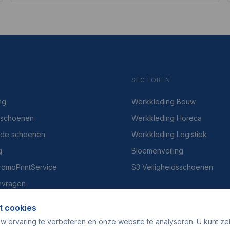
SECTOREN
ng
Werkkleding Bouw
dsschoenen
Werkkleding Horeca
gde schoenen
Werkkleding Logistiek
g
Bloemenveiling
PromoPrintService
S3 Veiligheidsschoenen
nvragen
t cookies
w ervaring te verbeteren en onze website te analyseren. U kunt ze