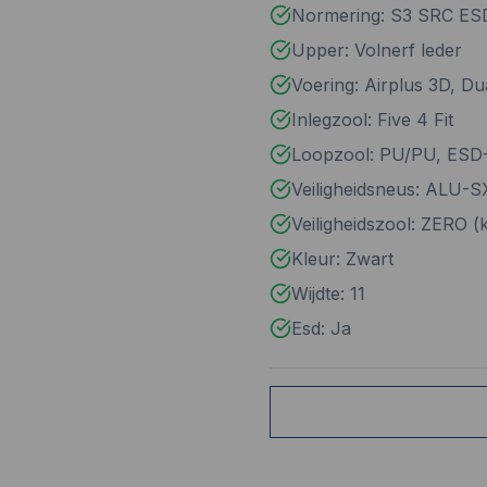
Normering: S3 SRC ES
Upper: Volnerf leder
Voering: Airplus 3D, Du
Inlegzool: Five 4 Fit
Loopzool: PU/PU, ESD
Veiligheidsneus: ALU-
Veiligheidszool: ZERO (k
Kleur: Zwart
Wijdte: 11
Esd: Ja