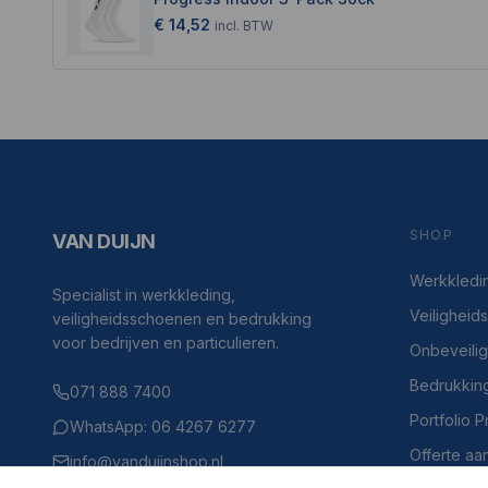
€ 14,52
incl.
BTW
SHOP
VAN DUIJN
Werkkledi
Specialist in werkkleding,
Veilighei
veiligheidsschoenen en bedrukking
voor bedrijven en particulieren.
Onbeveili
Bedrukkin
071 888 7400
Portfolio 
WhatsApp: 06 4267 6277
Offerte aa
info@vanduijnshop.nl