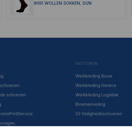
9091 WOLLEN SOKKEN, DUN
SECTOREN
ng
Werkkleding Bouw
dsschoenen
Werkkleding Horeca
gde schoenen
Werkkleding Logistiek
g
Bloemenveiling
PromoPrintService
S3 Veiligheidsschoenen
nvragen