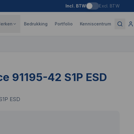
Incl. BTW
Excl. BTW
erken
Bedrukking
Portfolio
Kenniscentrum
ce 91195-42 S1P ESD
 S1P ESD