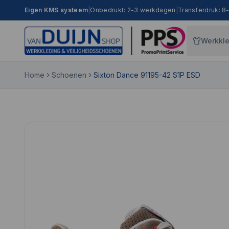
Eigen KMS systeem
|
Onbedrukt: 2-3 werkdagen
|
Transferdruk: 
Werkkl
Home
Schoenen
Sixton Dance 91195-42 S1P ESD