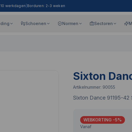
8-10 werkdagen
|
Borduren: 2-3 weken
eding
Schoenen
Normen
Sectoren
M
Sixton Dan
Artikelnummer:
90055
Sixton Dance 91195-42
WEBKORTING -
5
%
Vanaf