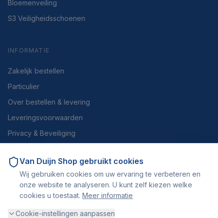
Bloemenveiling
S3 Veiligheidsschoenen
INFORMATIE
Zakelijk bestellen
Particulier
Over bestellen & levering
Leveringsvoorwaarden
Privacy & Beveiliging
Herroepen of retourneren
Van Duijn Shop
gebruikt cookies
Over ons
Wij gebruiken cookies om uw ervaring te verbeteren en
Contact
onze website te analyseren. U kunt zelf kiezen welke
cookies u toestaat.
Meer informatie
Cookie-instellingen aanpassen