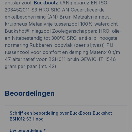
antislip zool.
Buckbootz
bANg guardz EN ISO
20345:2011 S3 HRO SRC AN Gecertificeerde
enkelbescherming (AN) Bruin Metaalvrije neus,
kruipneus Metaalvrije tussenzool 100% waterdicht
Buckshot® inlegzool Zooleigenschappen: HRO: olie-
en hittebestendig tot 300°C SRC: anti-slip, hoogste
normering Rubberen loopvlak (zeer slijtvast) PU
tussenzool voor comfort en demping Maten:40 t/m
47 alternatief voor BSH011 bruin GEWICHT 1546
gram per paar (mt. 42)
Beoordelingen
Schrijf een beoordeling over
BuckBootz Buckshot
BSH012 S3 Hoog
Uw beoordeling *