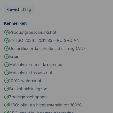
Gewicht:
1.1 kg
Kenmerken
Productgroep: Buckshot
EN ISO 20345:2011 S3 HRO SRC AN
Gecertificeerde enkelbescherming (AN)
Bruin
Metaalvrije neus, kruipneus
Metaalvrije tussenzool
100% waterdicht
Buckshot® inlegzool
Zooleigenschappen:
HRO: olie- en hittebestendig tot 300°C