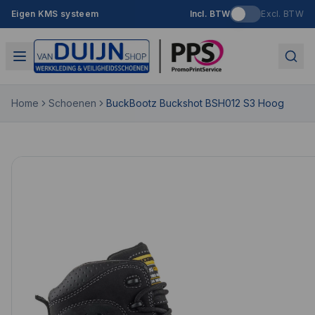
Eigen KMS systeem
Incl. BTW
Excl. BTW
Home
Schoenen
BuckBootz Buckshot BSH012 S3 Hoog