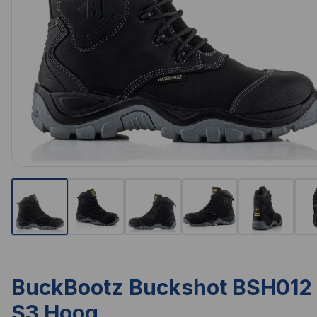
BuckBootz Buckshot BSH012
S3 Hoog