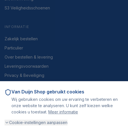
S3 Veiligheidsschoenen
INFORMATIE
Zakelijk bestellen
Particulier
Over bestellen & levering
Leveringsvoorwaarden
Privacy & Beveiliging
Herroepen of retourneren
Van Duijn Shop
gebruikt cookies
Over ons
Wij gebruiken cookies om uw ervaring te verbeteren en
Contact
onze website te analyseren. U kunt zelf kiezen welke
cookies u toestaat.
Meer informatie
Cookie-instellingen aanpassen