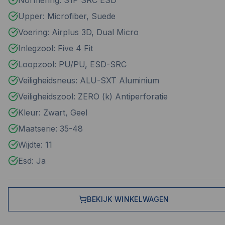
Normering: S1P SRC ESD
Upper: Microfiber, Suede
Voering: Airplus 3D, Dual Micro
Inlegzool: Five 4 Fit
Loopzool: PU/PU, ESD-SRC
Veiligheidsneus: ALU-SXT Aluminium
Veiligheidszool: ZERO (k) Antiperforatie
Kleur: Zwart, Geel
Maatserie: 35-48
Wijdte: 11
Esd: Ja
BEKIJK WINKELWAGEN