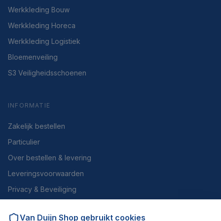
Werkkleding Bouw
Werkkleding Horeca
Werkkleding Logistiek
Bloemenveiling
S3 Veiligheidsschoenen
INFORMATIE
Zakelijk bestellen
Particulier
Over bestellen & levering
Leveringsvoorwaarden
Privacy & Beveiliging
Herroepen of retourneren
Van Duijn Shop
gebruikt cookies
Over ons