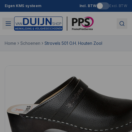
Eigen KMS systeem
Incl. BTW
Excl. BTW
Home
Schoenen
Strovels 501 O.H. Houten Zool