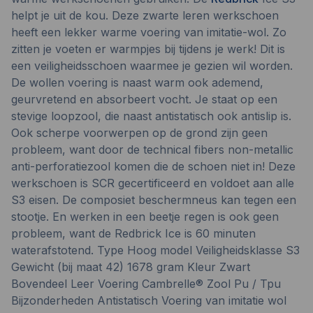
helpt je uit de kou. Deze zwarte leren werkschoen
heeft een lekker warme voering van imitatie-wol. Zo
zitten je voeten er warmpjes bij tijdens je werk! Dit is
een veiligheidsschoen waarmee je gezien wil worden.
De wollen voering is naast warm ook ademend,
geurvretend en absorbeert vocht. Je staat op een
stevige loopzool, die naast antistatisch ook antislip is.
Ook scherpe voorwerpen op de grond zijn geen
probleem, want door de technical fibers non-metallic
anti-perforatiezool komen die de schoen niet in! Deze
werkschoen is SCR gecertificeerd en voldoet aan alle
S3 eisen. De composiet beschermneus kan tegen een
stootje. En werken in een beetje regen is ook geen
probleem, want de
Redbrick
Ice is 60 minuten
waterafstotend. Type Hoog model Veiligheidsklasse S3
Gewicht (bij maat 42) 1678 gram Kleur Zwart
Bovendeel Leer Voering Cambrelle® Zool Pu / Tpu
Bijzonderheden Antistatisch Voering van imitatie wol