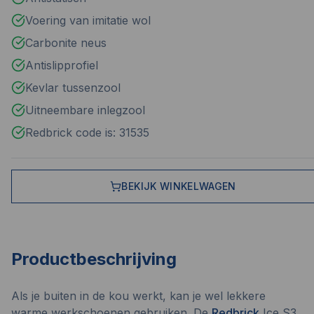
Voering van imitatie wol
Carbonite neus
Antislipprofiel
Kevlar tussenzool
Uitneembare inlegzool
Redbrick code is: 31535
BEKIJK WINKELWAGEN
Productbeschrijving
Als je buiten in de kou werkt, kan je wel lekkere
warme werkschoenen gebruiken. De
Redbrick
Ice S3