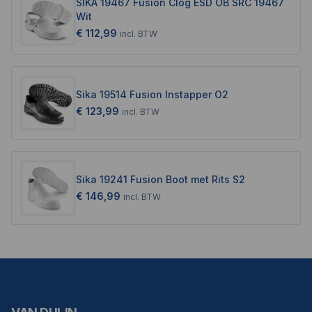
SIKA 19467 Fusion Clog ESD OB SRC 19467
Wit
€ 112,99
incl.
BTW
Sika 19514 Fusion Instapper O2
€ 123,99
incl.
BTW
Sika 19241 Fusion Boot met Rits S2
€ 146,99
incl.
BTW