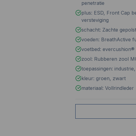
penetratie
plus: ESD, Front Cap b
versteviging
schacht: Zachte gepols
voeden: BreathActive f
voetbed: evercushion
zool: Rubberen zool 
toepassingen: industri
kleur: groen, zwart
materiaal: Vollrindleder