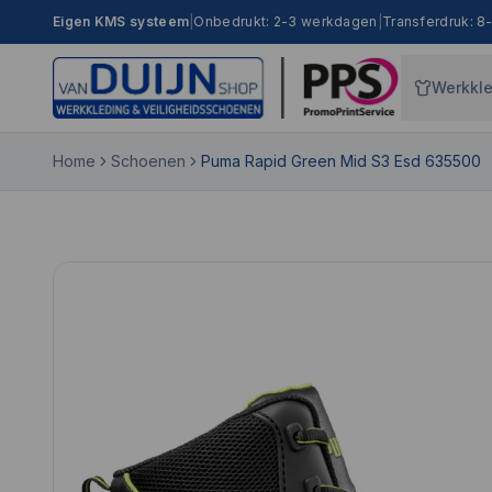
Eigen KMS systeem
|
Onbedrukt: 2-3 werkdagen
|
Transferdruk: 
Werkkl
Home
Schoenen
Puma Rapid Green Mid S3 Esd 635500