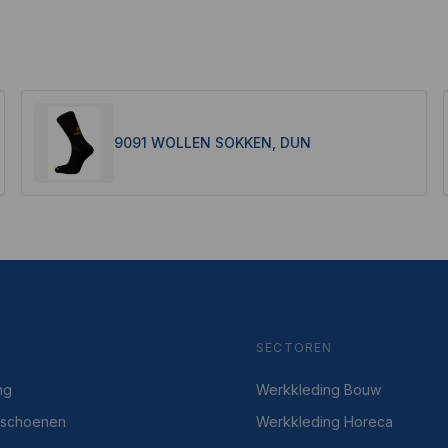
9091 WOLLEN SOKKEN, DUN
SECTOREN
ng
Werkkleding Bouw
dsschoenen
Werkkleding Horeca