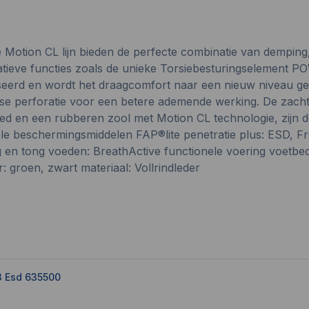
 Motion CL lijn bieden de perfecte combinatie van demping,
ieve functies zoals de unieke Torsiebesturingselement PO
erd en wordt het draagcomfort naar een nieuw niveau get
ngse perforatie voor een betere ademende werking. De zach
en een rubberen zool met Motion CL technologie, zijn dez
ele beschermingsmiddelen FAP®lite penetratie plus: ESD, 
aag en tong voeden: BreathActive functionele voering voe
groen, zwart materiaal: Vollrindleder
3 Esd 635500