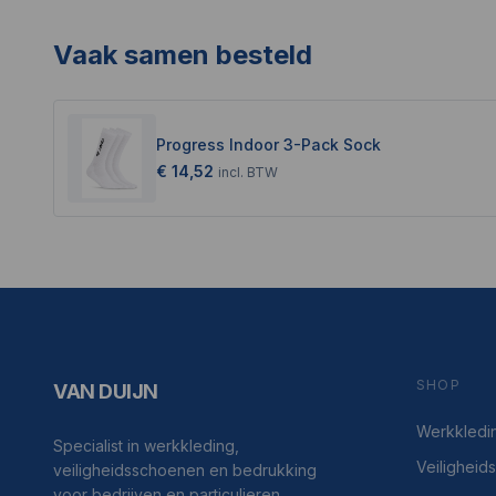
Vaak samen besteld
Progress Indoor 3-Pack Sock
€ 14,52
incl.
BTW
SHOP
VAN DUIJN
Werkkledi
Specialist in werkkleding,
Veilighei
veiligheidsschoenen en bedrukking
voor bedrijven en particulieren.