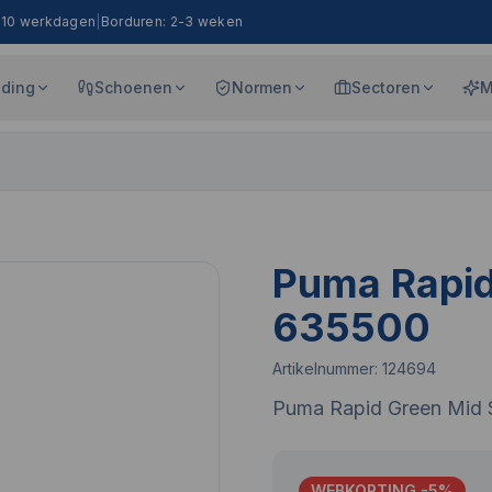
8-10 werkdagen
|
Borduren: 2-3 weken
eding
Schoenen
Normen
Sectoren
M
Puma Rapid
635500
Artikelnummer:
124694
Puma Rapid Green Mid
WEBKORTING -
5
%