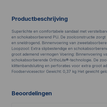
Productbeschrijving
Superlichte en comfortabele sandaal met verstelbare
en schokabsorberend PU. De zoolconstructie zorgt voo
en sneldrogend. Binnenvoering van zweetabsorberen
Loopzool: Extra slipbestendige en schokabsorberend
groot ademend vermogen Voering: Binnenvoering van z
schokabsorberende OrthoLite®-technologie. De zool 
klittenbandsluiting en perforaties voor extra groo
Foodservicesector Gewicht: 0,37 kg Het gewicht gel
Beoordelingen