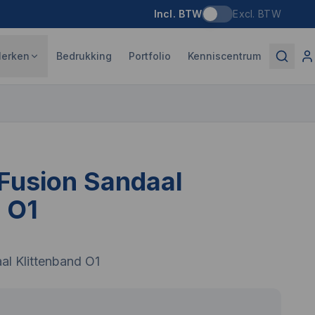
Incl. BTW
Excl. BTW
erken
Bedrukking
Portfolio
Kenniscentrum
 Fusion Sandaal
 O1
al Klittenband O1