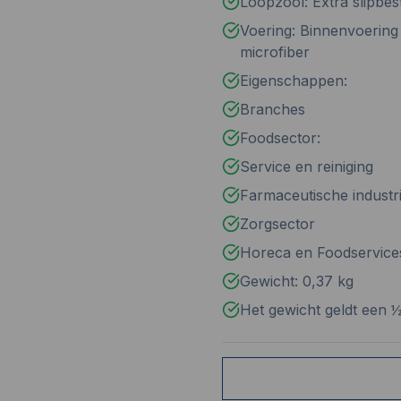
Loopzool: Extra slipbe
Voering: Binnenvoering
microfiber
Eigenschappen:
Branches
Foodsector:
Service en reiniging
Farmaceutische industr
Zorgsector
Horeca en Foodservice
Gewicht: 0,37 kg
Het gewicht geldt een 