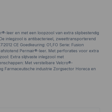
r®-leer en met een loopzool van extra slipbestendig
De inlegzool is antibacterieel, zweettransporterend
7:2012 CE Goedkeuring: O1,FO Serie: Fusion
fstotend Permair®-leer. Met perforaties voor extra
l: Extra slijtvaste inlegzool met
genschappen: Met verstelbare Velcro®-
ing Farmaceutische industrie Zorgsector Horeca en