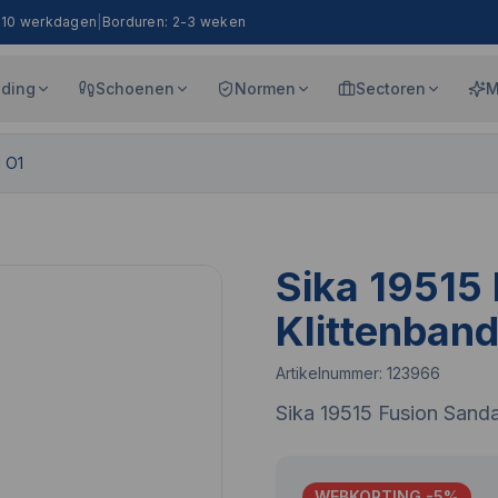
8-10 werkdagen
|
Borduren: 2-3 weken
eding
Schoenen
Normen
Sectoren
M
d O1
Sika 19515
Klittenband
Artikelnummer:
123966
Sika 19515 Fusion Sanda
WEBKORTING -
5
%