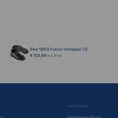
Sika 19514 Fusion Instapper O2
€ 123,99
incl.
BTW
SECTOREN
ng
Werkkleding Bouw