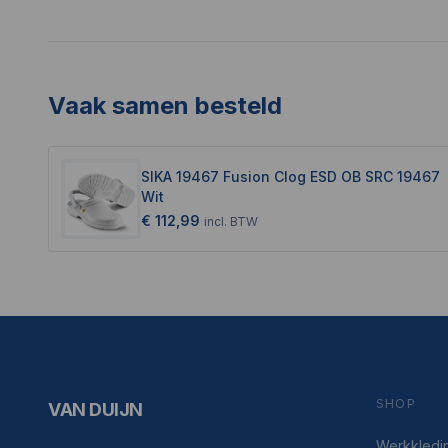
Vaak samen besteld
SIKA 19467 Fusion Clog ESD OB SRC 19467
Wit
€ 112,99
incl.
BTW
SHOP
VAN DUIJN
Werkkledi