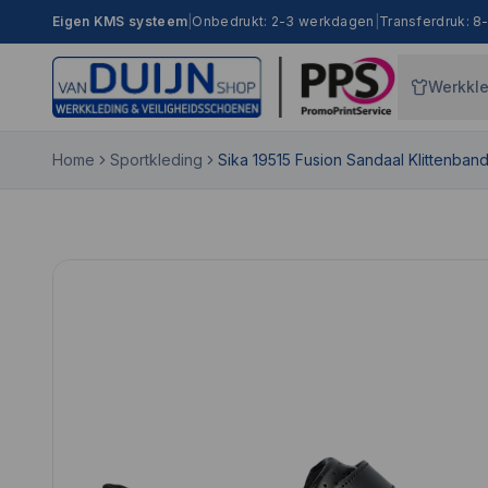
Eigen KMS systeem
|
Onbedrukt: 2-3 werkdagen
|
Transferdruk: 
Werkkl
Home
Sportkleding
Sika 19515 Fusion Sandaal Klittenban