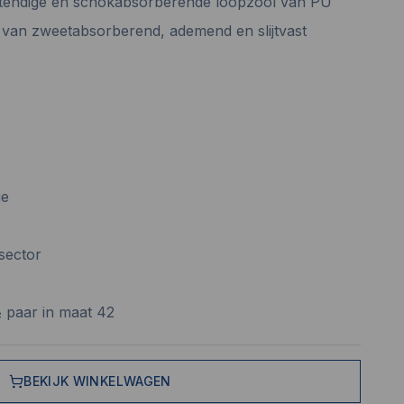
stendige en schokabsorberende loopzool van PU
 van zweetabsorberend, ademend en slijtvast
ie
sector
½ paar in maat 42
BEKIJK WINKELWAGEN