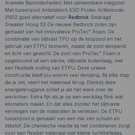
Aramide Bijzonderheden: Met uitneembare inlegzool
Met tussenzool Antistatisch ESD Protec Artikelcode:
31612 goed alternatief voor
Redbrick
Smaragd
Sneaker Hoog S3 De nieuwe
Redbrick
zolen zijn
gemaakt van het innovatieve ProTec™ Foam. De
combinatie van slijtvast TPU op de loopzool en het
gebruik van ETPU binnenin, maakt de zool dempend
en licht van gewicht. De zool van ProTec™ Foam is
opgebouwd uit een sterke, slijtvaste buitenlaag, met
een flexibele vulling van ETPU. Deze unieke
constructie biedt jou enorm veel demping. Bij elke stap
die je zet, veert het materiaal terug. Dankzij deze
energieteruggave schiet je als het ware over de
werkvloer. Extra fijn als je op een werkdag flink wat
kilometers maakt. En dat alles zonder het slijtvaste
vermogen van de materialen te verliezen. De ETPU
tussenzool is gemaakt van een mix van schuim en
stikstof. De chemische reactie bij het combineren zorgt
voor een flexibel materiaal met kleine luchtbelletjes.