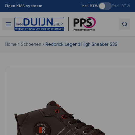
Eigen KMS systeem
Incl. BTW
Excl. BTW
Home
Schoenen
Redbrick Legend High Sneaker S3S