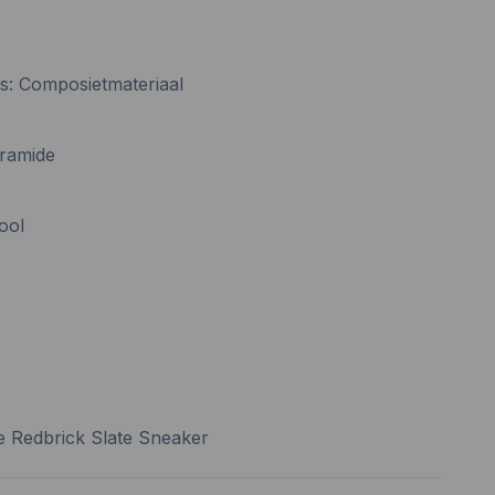
us: Composietmateriaal
Aramide
ool
de Redbrick Slate Sneaker