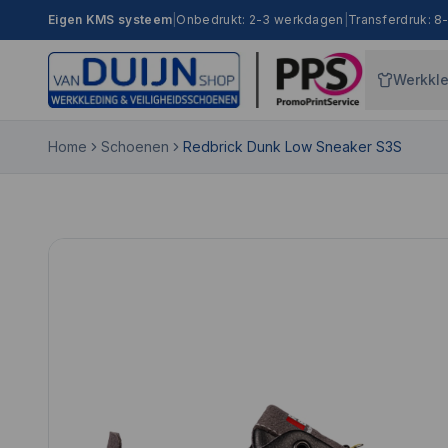
Eigen KMS systeem
|
Onbedrukt: 2-3 werkdagen
|
Transferdruk: 
Werkkl
Home
Schoenen
Redbrick Dunk Low Sneaker S3S