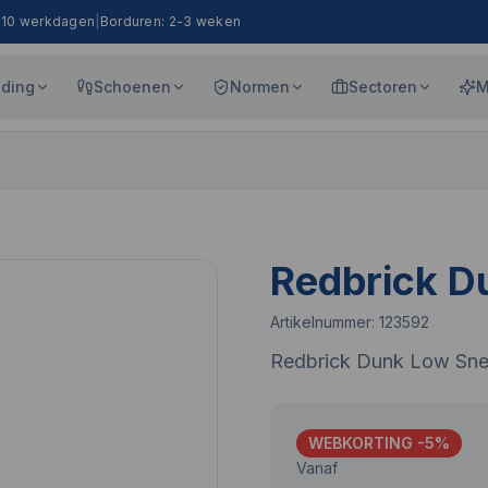
8-10 werkdagen
|
Borduren: 2-3 weken
eding
Schoenen
Normen
Sectoren
M
Redbrick D
Artikelnummer:
123592
Redbrick Dunk Low Sne
WEBKORTING -
5
%
Vanaf