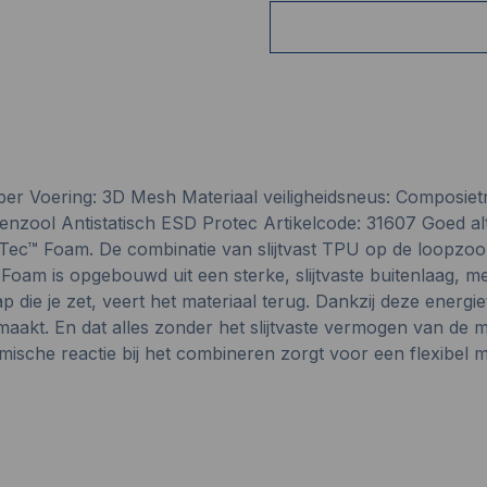
er Voering: 3D Mesh Materiaal veiligheidsneus: Composiet
enzool Antistatisch ESD Protec Artikelcode: 31607 Goed al
oTec™ Foam. De combinatie van slijtvast TPU op de loopzoo
oam is opgebouwd uit een sterke, slijtvaste buitenlaag, me
ap die je zet, veert het materiaal terug. Dankzij deze energ
 maakt. En dat alles zonder het slijtvaste vermogen van de 
sche reactie bij het combineren zorgt voor een flexibel mat