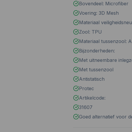
Bovendeel: Microfiber
Voering: 3D Mesh
Materiaal veiligheidsne
Zool: TPU
Materiaal tussenzool: 
Bijzonderheden:
Met uitneembare inlegz
Met tussenzool
Antistatisch
Protec
Artikelcode:
31607
Goed alternatief voor 