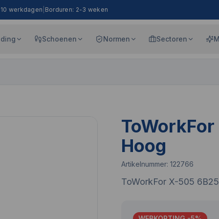
8-10 werkdagen
|
Borduren: 2-3 weken
eding
Schoenen
Normen
Sectoren
M
ToWorkFor
Hoog
Artikelnummer:
122766
ToWorkFor X-505 6B25
WEBKORTING -
5
%