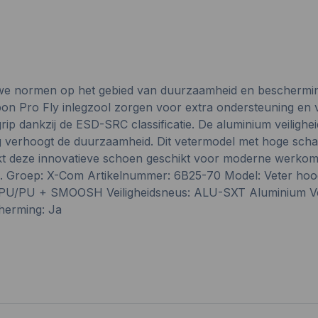
uwe normen op het gebied van duurzaamheid en beschermin
 Pro Fly inlegzool zorgen voor extra ondersteuning en ven
p dankzij de ESD-SRC classificatie. De aluminium veilighe
 verhoogt de duurzaamheid. Dit vetermodel met hoge schach
t deze innovatieve schoen geschikt voor moderne werkomge
. Groep: X-Com Artikelnummer: 6B25-70 Model: Veter ho
 PU/PU + SMOOSH Veiligheidsneus: ALU-SXT Aluminium Veil
cherming: Ja