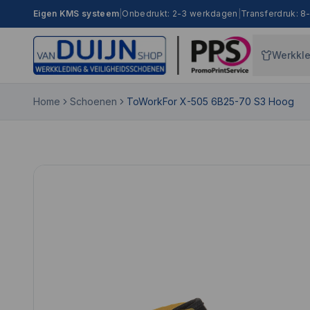
Eigen KMS systeem
|
Onbedrukt: 2-3 werkdagen
|
Transferdruk: 
Werkkl
Home
Schoenen
ToWorkFor X-505 6B25-70 S3 Hoog