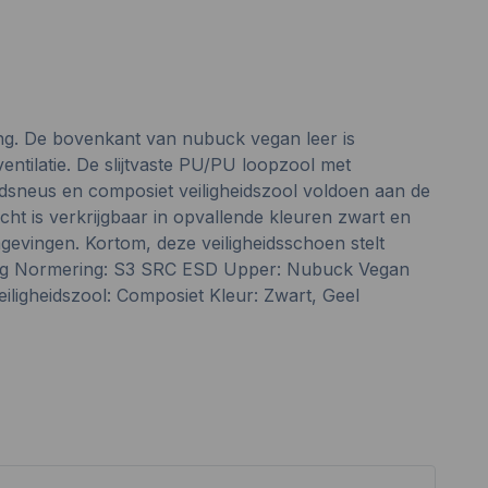
g. De bovenkant van nubuck vegan leer is
tilatie. De slijtvaste PU/PU loopzool met
idsneus en composiet veiligheidszool voldoen aan de
t is verkrijgbaar in opvallende kleuren zwart en
vingen. Kortom, deze veiligheidsschoen stelt
og Normering: S3 SRC ESD Upper: Nubuck Vegan
igheidszool: Composiet Kleur: Zwart, Geel