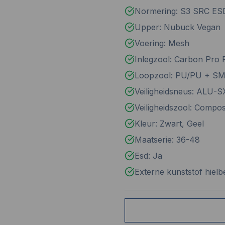
Normering: S3 SRC ES
Upper: Nubuck Vegan
Voering: Mesh
Inlegzool: Carbon Pro 
Loopzool: PU/PU + 
Veiligheidsneus: ALU-
Veiligheidszool: Compos
Kleur: Zwart, Geel
Maatserie: 36-48
Esd: Ja
Externe kunststof hiel