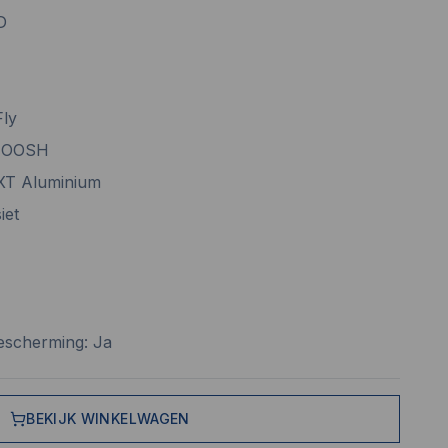
D
Fly
SMOOSH
SXT Aluminium
iet
bescherming: Ja
BEKIJK WINKELWAGEN