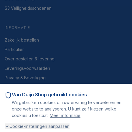
S3 Veiligheidsschoenen
INFORMATIE
Zakelijk bestellen
Particulier
Over bestellen & levering
Leveringsvoorwaarden
Privacy & Beveiliging
Herroepen of retourneren
Van Duijn Shop
gebruikt cookies
Over ons
Wij gebruiken cookies om uw ervaring te verbeteren en
Contact
onze website te analyseren. U kunt zelf kiezen welke
cookies u toestaat.
Meer informatie
Cookie-instellingen aanpassen